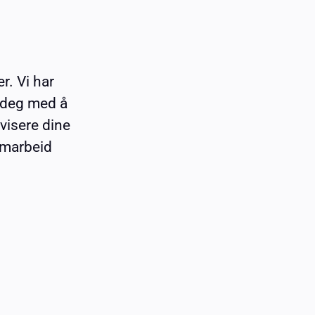
r. Vi har
 deg med å
visere dine
amarbeid