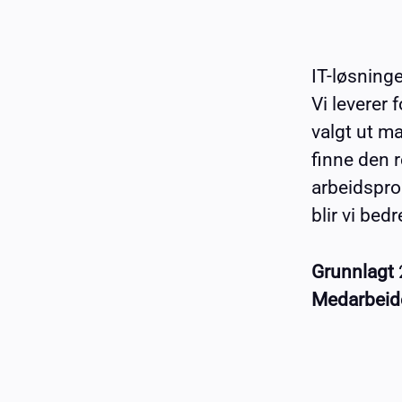
IT-løsning
Vi leverer 
valgt ut m
finne den 
arbeidspro
blir vi be
Grunnlagt
Medarbeid